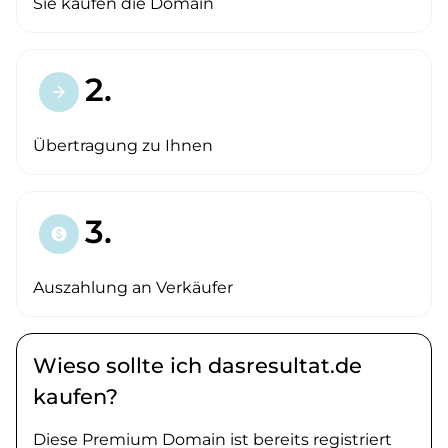
Sie kaufen die Domain
2.
arrow_forward
Übertragung zu Ihnen
3.
paid
Auszahlung an Verkäufer
Wieso sollte ich dasresultat.de
kaufen?
Diese Premium Domain ist bereits registriert