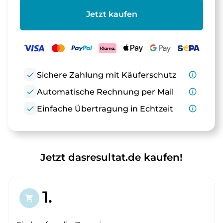
Jetzt kaufen
check
Sichere Zahlung mit Käuferschutz
info_outline
check
Automatische Rechnung per Mail
info_outline
check
Einfache Übertragung in Echtzeit
info_outline
Jetzt dasresultat.de kaufen!
1.
shopping_cart